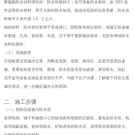
聚氨酯防水涂料弹性好、防水性能持久；也可准备防水卷材，如 SBS 改
性沥青防水卷材，用于大面积防水加强。根据浴室面积估算用量，防水涂
料每平方米约需 1.5 - 2 公斤。​
辅助材料：防水密封胶用于管道接口、阴阳角等部位密封；堵漏王快速修
补裂缝、孔洞；瓷砖胶、水泥、沙子用于重新铺设瓷砖；无纺布增强防水
涂料抗裂性。​
（三）现场勘查​
仔细检查浴室漏水位置，判断是地面、墙面、淋浴区，还是管道周边渗
漏。查看瓷砖是否空鼓、裂缝，防水层是否老化破损，淋浴喷头、浴缸、
洗手盆等设备连接处是否密封不严。与楼下住户沟通，了解楼下对应位置
漏水情况，进一步确定漏水点和原因。​
二、施工步骤​
（一）拆除旧设施与防水层​
使用电镐、锤子和撬棍小心拆除地面和墙面的旧瓷砖，避免损坏水管、电
线等隐蔽设施。瓷砖拆除后，铲除原有的防水层，清理基层表面的灰尘、
杂物和残留粘结材料。​