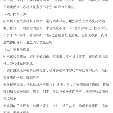
层紧密贴合，卷材搭接宽度不小于 10 厘米并密封。​
（四）闭水试验​
防水施工完成且材料干燥后，进行闭水试验。用沙袋或专用堵头封堵地
漏、排水口，向浴室内注水，水位高度不低于 20 厘米并标记。闭水时间
不少于 24 小时，期间到楼下对应位置检查是否渗漏。若发现渗漏，及时
查找原因修补，直至闭水试验合格。​
（五）恢复装饰层​
闭水试验合格后，进行瓷砖铺设。按测量尺寸和设计要求，在地面和墙面
弹出瓷砖铺贴控制线。​
用瓷砖胶或水泥砂浆粘贴瓷砖，橡皮锤敲击使瓷砖与基层紧密贴合，保证
瓷砖表面平整、缝隙均匀。​
瓷砖铺贴完成，待粘结材料干燥（1 - 2 天）后，用专用填缝剂填缝。将填
缝剂填入瓷砖缝隙，压实、刮平，使其与瓷砖表面平齐，清理瓷砖表面残
留填缝剂。​
安装新的卫浴设备，如淋浴喷头、浴缸、洗手盆等，确保安装牢固、连接
紧密，无漏水现象。​