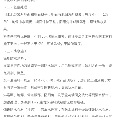
（二）基层处理​
用水泥砂浆对地面和墙面找平，地面向地漏方向找坡，坡度不小于 1% -
2%，确保排水顺畅。墙面保持平整，阴阳角抹成圆弧形，增强防水效
果。​
检查基层有无裂缝、孔洞，用堵漏王修补。保证基层含水率符合防水材料
施工要求，一般不大于 9%，可通风或烘干降低湿度。​
（三）防水施工​
涂刷防水涂料：​
在基层表面均匀涂刷第一遍防水涂料，用毛刷或滚筒，涂刷方向一致，避
免漏刷、流坠。​
第一遍涂料干燥后（约 4 - 6 小时，依产品说明），进行第二遍涂刷，方
向与第一遍垂直，形成交叉网状结构，提高防水性能。​
淋浴区、地漏、管道根部、阴阳角、洗手盆与墙面交接处等易漏水部位，
加强处理，多涂刷 1 - 2 遍防水涂料或粘贴无纺布增强。​
铺设防水卷材（可选）：若漏水严重，在防水涂料干燥后铺设防水卷材。
基层涂处理剂，干燥后裁剪卷材，用热熔法或冷粘法粘贴，确保卷材与基