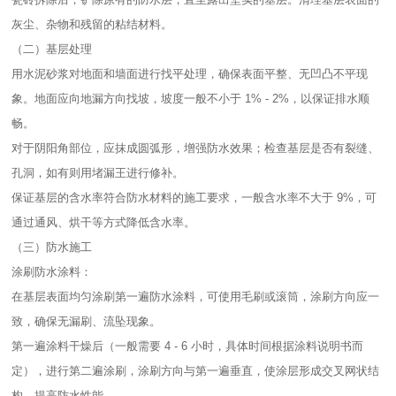
灰尘、杂物和残留的粘结材料。​
（二）基层处理​
用水泥砂浆对地面和墙面进行找平处理，确保表面平整、无凹凸不平现
象。地面应向地漏方向找坡，坡度一般不小于 1% - 2%，以保证排水顺
畅。​
对于阴阳角部位，应抹成圆弧形，增强防水效果；检查基层是否有裂缝、
孔洞，如有则用堵漏王进行修补。​
保证基层的含水率符合防水材料的施工要求，一般含水率不大于 9%，可
通过通风、烘干等方式降低含水率。​
（三）防水施工​
涂刷防水涂料：​
在基层表面均匀涂刷第一遍防水涂料，可使用毛刷或滚筒，涂刷方向应一
致，确保无漏刷、流坠现象。​
第一遍涂料干燥后（一般需要 4 - 6 小时，具体时间根据涂料说明书而
定），进行第二遍涂刷，涂刷方向与第一遍垂直，使涂层形成交叉网状结
构，提高防水性能。​