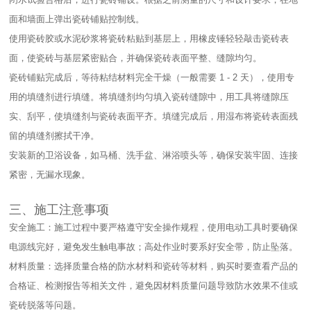
面和墙面上弹出瓷砖铺贴控制线。​
使用瓷砖胶或水泥砂浆将瓷砖粘贴到基层上，用橡皮锤轻轻敲击瓷砖表
面，使瓷砖与基层紧密贴合，并确保瓷砖表面平整、缝隙均匀。​
瓷砖铺贴完成后，等待粘结材料完全干燥（一般需要 1 - 2 天），使用专
用的填缝剂进行填缝。将填缝剂均匀填入瓷砖缝隙中，用工具将缝隙压
实、刮平，使填缝剂与瓷砖表面平齐。填缝完成后，用湿布将瓷砖表面残
留的填缝剂擦拭干净。​
安装新的卫浴设备，如马桶、洗手盆、淋浴喷头等，确保安装牢固、连接
紧密，无漏水现象。​
三、施工注意事项​
安全施工：施工过程中要严格遵守安全操作规程，使用电动工具时要确保
电源线完好，避免发生触电事故；高处作业时要系好安全带，防止坠落。​
材料质量：选择质量合格的防水材料和瓷砖等材料，购买时要查看产品的
合格证、检测报告等相关文件，避免因材料质量问题导致防水效果不佳或
瓷砖脱落等问题。​