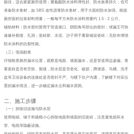
能佳，适合家庭厕所使用；聚氨酯防水涂料弹性好、防水效果持久；也可
准备防水卷材，如 SBS 改性沥青防水卷材，用于大面积防水加强。根据
厕所面积估算材料用量，一般每平方米防水涂料用量约 1.5 - 2 公斤。​
辅助材料：防水密封胶用于管道接口、阴阳角等部位的密封；堵漏王可快
速修补裂缝、孔洞；瓷砖胶、水泥、沙子用于重新铺设瓷砖；无纺布增强
防水涂料的抗裂性能。​
（三）现场勘查​
仔细检查厕所漏水位置，观察是地面、墙面漏水，还是管道周边渗漏。查
看瓷砖是否有空鼓、裂缝，防水层是否老化、破损，蹲便器、马桶、洗手
盆等卫浴设备的连接处是否密封不严。与楼下住户沟通，了解楼下对应位
置的漏水情况，进一步确定漏水点和漏水原因。​
二、施工步骤​
（一）拆除旧设施与防水层​
使用电镐、锤子和撬棍小心拆除地面和墙面的旧瓷砖，注意避免损坏水
管、电线等隐蔽设施。​
瓷砖拆除后，铲除原有的防水层，直至露出坚实的基层。清理基层表面的