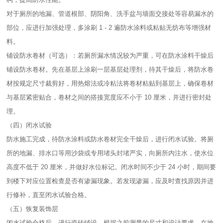
对于厕所的地漏、管道根部、阴阳角、洗手盆与墙面交接处等容易漏水的
部位，应进行加强处理，多涂刷 1 - 2 遍防水涂料或粘贴无纺布等增强材
料。​
铺设防水卷材（可选）：若厕所漏水情况较为严重，可在防水涂料干燥后
铺设防水卷材。先在基层上涂刷一层基层处理剂，待其干燥后，将防水卷
材按规定尺寸裁剪好，用热熔法或冷粘法将卷材粘贴到基层上，确保卷材
与基层紧密贴合，卷材之间的搭接宽度应不小于 10 厘米，并进行密封处
理。​
（四）闭水试验​
防水施工完成，待防水涂料或防水卷材完全干燥后，进行闭水试验。将厕
所的地漏、排水口等用沙袋或专用堵头封堵严实，向厕所内注水，使水位
高度不低于 20 厘米，并做好水位标记。闭水时间不少于 24 小时，期间要
到楼下对应位置检查是否有渗漏现象。若发现渗漏，应及时查找原因并进
行修补，直至闭水试验合格。​
（五）恢复装饰层​
闭水试验合格后，进行瓷砖铺设。根据之前测量的尺寸和设计要求，在地